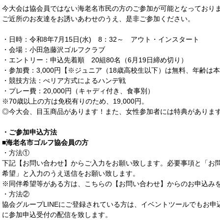
今大会は協会員ではない海老名市民の方のご参加が可能となっており
ご近所のお友達をお誘いあわせのうえ、是非ご参加ください。
・日時：令和8年7月15日(水) 8：32～ アウト・インスタート
・会場：小田急藤沢ゴルフクラブ
・エントリー：申込先着順 20組80名（6月19日締め切り）
・参加費：3,000円【※ジュニア（18歳高校生以下）は無料、年齢は
・競技方法：ぺリア方式によるハンデ戦
・プレー費：20,000円（キャディ付き、食事別）
※70歳以上の方は免税有りのため、19,000円。
◎今大会、目玉商品があります！また、女性参加者には特典がありま
・ご参加申込方法
■海老名市ゴルフ協会員の方
・方法①
下記【お問い合わせ】からご入力をお願い致します。必要事項と「お
希望」と入力のうえ送信をお願い致します。
※同伴希望等がある方は、こちらの【お問い合わせ】からのお申込み
・方法②
協会グループLINEにご登録されている方は、イベントツールでもお申込
に参加申込受付の配信を致します。