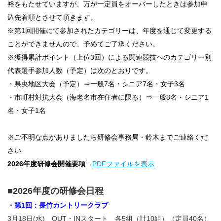
裕をもたせていますが、万が一定員をオーバーしたときは参加申
込先着順とさせて頂きます。
※第1回開催にて参加されたカテゴリーは、年度を通じて変更する
ことができませんので、予めてご了承ください。
※獲得累計ポイント（上位3回）による関連競技へのカテゴリー別
代表選手参加人数（予定）は次のとおりです。
・県央地区大会（予定）⇒一般7名・シニア7名・女子3名
・市町村対抗大会（海老名市在住者に限る）⇒一般3名・シニア1
名・女子1名
※ご不明な点がありましたら研修会事務局・鈴木までご連絡くだ
さい
2026年度研修会開催要項→
PDFファイルを表示
■2026年度の研修会日程
・第1回：長竹カントリークラブ
3月18日(水) OUT・INスタート 各5組（計10組）（定員40名）